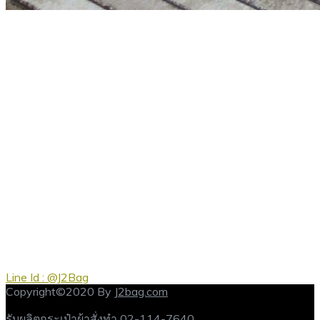
Line Id : @J2Bag
Copyright©2020 By
J2bag.com
รับผลิตกระเป๋าผ้าสั่งทำ
02-114-7640