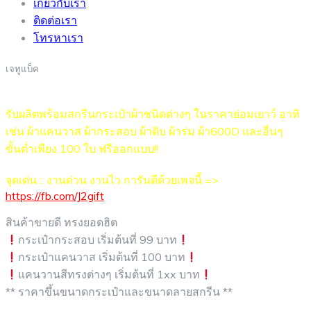
เกี่ยวกับเรา
ติดต่อเรา
โทรหาเรา
เจทูแบ็ค
รับผลิตพร้อมสกรีนกระเป๋าผ้าชนิดต่างๆ ในราคาย่อมเยาว์ อาทิ
เช่น ผ้าแคนวาส ผ้ากระสอบ ผ้าดิบ ผ้าร่ม ผ้า600D และอื่นๆ
ขั้นต่ำเพียง 100 ใบ ฟรีออกแบบ!!
จุดเด่น :: งานด่วน งานไว การันตีด้วยเพจนี้ =>
https://fb.com/J2gift
สินค้าขายดี ทรงยอดฮิต
กระเป๋ากระสอบ เริ่มต้นที่ 99 บาท
กระเป๋าแคนวาส เริ่มต้นที่ 100 บาท
แคนวานสีทรงต่างๆ เริ่มต้นที่ 1xx บาท
** ราคาขึ้นขนาดกระเป๋าและขนาดลายสกรีน **